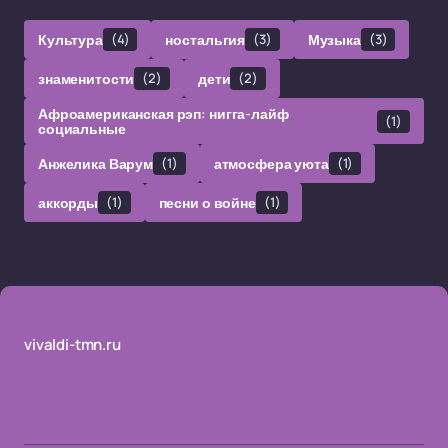
Культура
(4)
ностальгия
(3)
Музыка
(3)
знаменитости
(2)
дети
(2)
Афроамериканская рэп: нигга-лайф
(1)
социальные
Анжелика Варум
(1)
атмосфера уюта
(1)
аккорды
(1)
песни о войне
(1)
vivaldi-tmn.ru