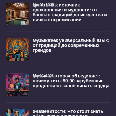
дек 29, 2025
Цитаты как источник
вдохновения и мудрости: от
банных традиций до искусства и
личных переживаний
дек 29, 2025
Музыка как универсальный язык:
от традиций до современных
трендов
дек 22, 2025
Музыка, которая объединяет:
почему хиты 80-90 зарубежные
продолжают завоёвывать сердца
дек 19, 2025
Знаменитости: Что стоит знать