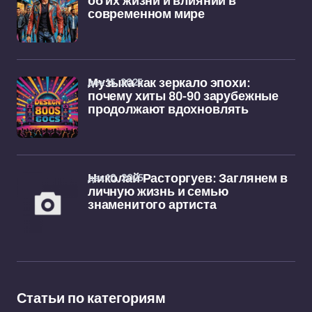
об их жизни и влиянии в
современном мире
дек 15, 2025
Музыка как зеркало эпохи:
почему хиты 80-90 зарубежные
продолжают вдохновлять
дек 10, 2025
Николай Расторгуев: Заглянем в
личную жизнь и семью
знаменитого артиста
Статьи по категориям