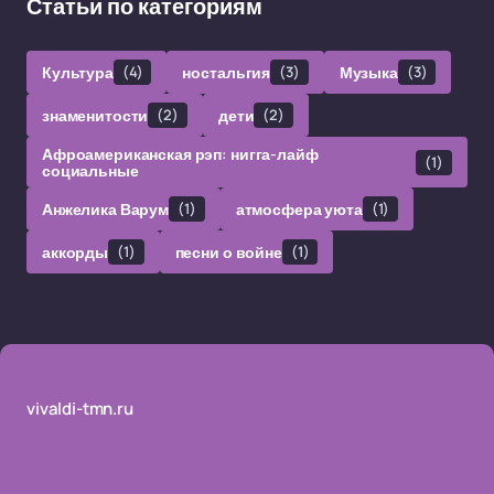
Статьи по категориям
Культура
(4)
ностальгия
(3)
Музыка
(3)
знаменитости
(2)
дети
(2)
Афроамериканская рэп: нигга-лайф
(1)
социальные
Анжелика Варум
(1)
атмосфера уюта
(1)
аккорды
(1)
песни о войне
(1)
vivaldi-tmn.ru