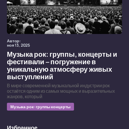
Автор:
ноя 13, 2025
Музыка рок: группы, концерты и
фестивали – погружение в
уникальную атмосферу живых
выступлений
В мире современной музыкальной индустрии рок
остаётся одним из самых мощных и выразительных
жанров, который
Музыка рок: группы концерты
Избранное