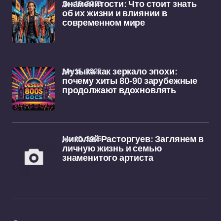
дек 19, 2025
Знаменитости: Что стоит знать
об их жизни и влиянии в
современном мире
дек 15, 2025
Музыка как зеркало эпохи:
почему хиты 80-90 зарубежные
продолжают вдохновлять
дек 10, 2025
Николай Расторгуев: Заглянем в
личную жизнь и семью
знаменитого артиста