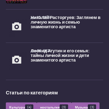
дек 10, 2025
Николай Расторгуев: Заглянем в
личную жизнь и семью
знаменитого артиста
дек 08, 2025
Леонид Агутин и его семья:
тайны личной жизни и дети
знаменитого артиста
Статьи по категориям
Культура
(4)
ностальгия
(3)
Музыка
(3)