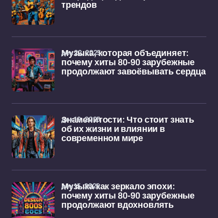
трендов
дек 22, 2025
Музыка, которая объединяет:
почему хиты 80-90 зарубежные
продолжают завоёвывать сердца
дек 19, 2025
Знаменитости: Что стоит знать
об их жизни и влиянии в
современном мире
дек 15, 2025
Музыка как зеркало эпохи:
почему хиты 80-90 зарубежные
продолжают вдохновлять