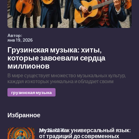
Автор:
янв 19, 2026
Грузинская музыка: хиты,
которые завоевали сердца
миллионов
В мире существует множество музыкальных культур,
каждая из которых уникальна и обладает своим
грузинская музыка
Избранное
дек 29, 2025
Музыка как универсальный язык:
от традиций до современных