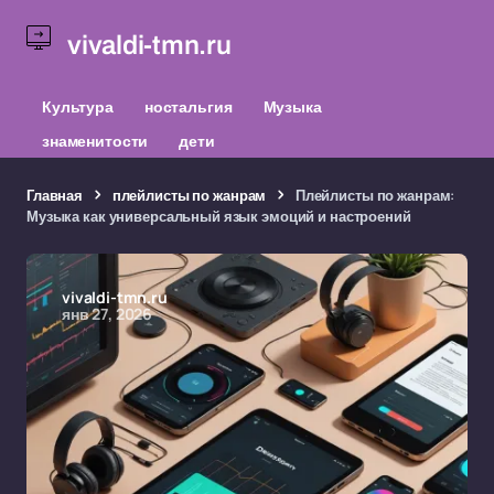
vivaldi-tmn.ru
Культура
ностальгия
Музыка
знаменитости
дети
Главная
плейлисты по жанрам
Плейлисты по жанрам:
Музыка как универсальный язык эмоций и настроений
vivaldi-tmn.ru
янв 27, 2026