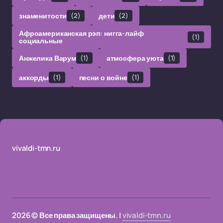
знаменитости
(2)
дети
(2)
Афроамериканская рэп: нигга-лайф
(1)
социальные
Анжелика Варум
(1)
атмосфера уюта
(1)
аккорды
(1)
песни о войне
(1)
vivaldi-tmn.ru
2026 © Все права защищены. |
vivaldi-tmn.ru