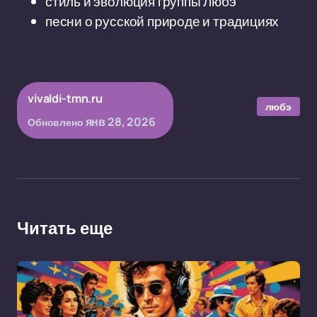
стиль и эволюция группы Любэ
песни о русской природе и традициях
vivaldi-tmn.ru
любэ
янв 28, 2026
Обновлено
Читать еще