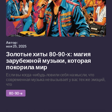
Автор:
ноя 25, 2025
Золотые хиты 80-90-х: магия
зарубежной музыки, которая
покорила мир
Если вы когда-нибудь ловили себя на мысли, что
современная музыка не вызывает у вас тех же эмоций,
что
80-90-е