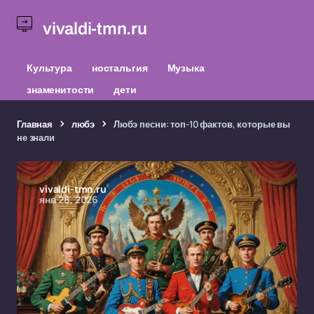
vivaldi-tmn.ru
Культура
ностальгия
Музыка
знаменитости
дети
Главная
любэ
Любэ песни: топ-10 фактов, которые вы
не знали
vivaldi-tmn.ru
янв 28, 2026