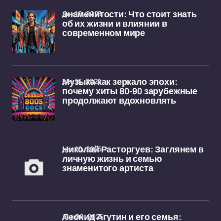
дек 19, 2025
Знаменитости: Что стоит знать
об их жизни и влиянии в
современном мире
дек 15, 2025
Музыка как зеркало эпохи:
почему хиты 80-90 зарубежные
продолжают вдохновлять
дек 10, 2025
Николай Расторгуев: Заглянем в
личную жизнь и семью
знаменитого артиста
дек 08, 2025
Леонид Агутин и его семья: