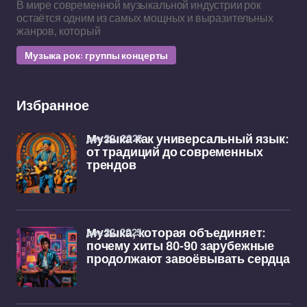
В мире современной музыкальной индустрии рок
остаётся одним из самых мощных и выразительных
жанров, который
Музыка рок: группы концерты
Избранное
дек 29, 2025
Музыка как универсальный язык:
от традиций до современных
трендов
дек 22, 2025
Музыка, которая объединяет:
почему хиты 80-90 зарубежные
продолжают завоёвывать сердца