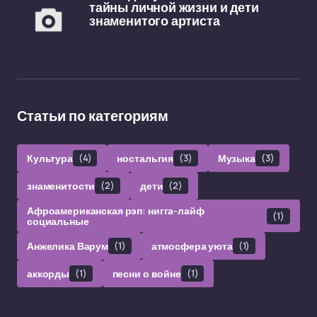
тайны личной жизни и дети
знаменитого артиста
Статьи по категориям
Культура
(4)
ностальгия
(3)
Музыка
(3)
знаменитости
(2)
дети
(2)
Афроамериканская рэп: нигга-лайф
(1)
социальные
Анжелика Варум
(1)
атмосфера уюта
(1)
аккорды
(1)
песни о войне
(1)