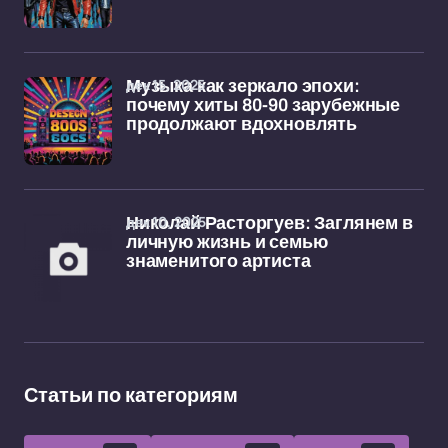
дек 15, 2025
Музыка как зеркало эпохи:
почему хиты 80-90 зарубежные
продолжают вдохновлять
дек 10, 2025
Николай Расторгуев: Заглянем в
личную жизнь и семью
знаменитого артиста
Статьи по категориям