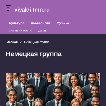
vivaldi-tmn.ru
Культура
ностальгия
Музыка
знаменитости
дети
Главная
Немецкая группа
Немецкая группа