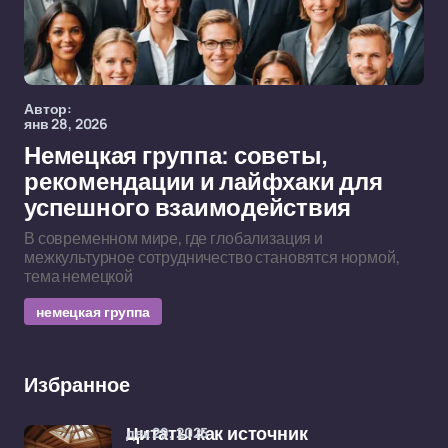
Автор:
янв 28, 2026
Немецкая группа: советы,
рекомендации и лайфхаки для
успешного взаимодействия
В современном мире, где глобализация и
межкультурное сотрудничество становятся нормой,
тема немецкой
немецкая группа
Избранное
дек 29, 2025
Цитаты как источник