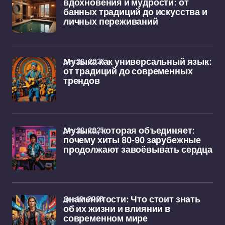
вдохновения и мудрости: от
банных традиций до искусства и
личных переживаний
дек 29, 2025
Музыка как универсальный язык:
от традиций до современных
трендов
дек 22, 2025
Музыка, которая объединяет:
почему хиты 80-90 зарубежные
продолжают завоёвывать сердца
дек 19, 2025
Знаменитости: Что стоит знать
об их жизни и влиянии в
современном мире