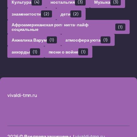
Культура
(4)
ностальгия
(3)
Музыка
(3)
знаменитости
(2)
дети
(2)
Афроамериканская рэп: нигга-лайф
(1)
социальные
Анжелика Варум
(1)
атмосфера уюта
(1)
аккорды
(1)
песни о войне
(1)
vivaldi-tmn.ru
2026 © Все права защищены. |
vivaldi-tmn.ru