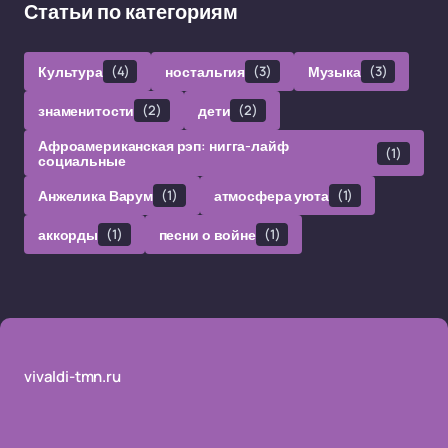
Статьи по категориям
Культура
(4)
ностальгия
(3)
Музыка
(3)
знаменитости
(2)
дети
(2)
Афроамериканская рэп: нигга-лайф
(1)
социальные
Анжелика Варум
(1)
атмосфера уюта
(1)
аккорды
(1)
песни о войне
(1)
vivaldi-tmn.ru