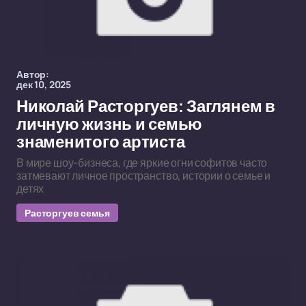
Автор:
дек 10, 2025
Николай Расторгуев: Заглянем в
личную жизнь и семью
знаменитого артиста
В мире шоу-бизнеса, где яркие огни софитов часто
затмевают личное пространство, истории о семье и
детях
Расторгуев семья