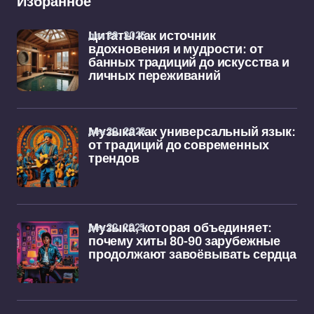
Избранное
дек 29, 2025
Цитаты как источник
вдохновения и мудрости: от
банных традиций до искусства и
личных переживаний
дек 29, 2025
Музыка как универсальный язык:
от традиций до современных
трендов
дек 22, 2025
Музыка, которая объединяет:
почему хиты 80-90 зарубежные
продолжают завоёвывать сердца