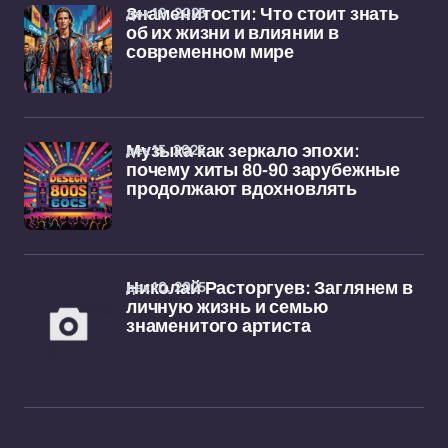
дек 19, 2025
Знаменитости: Что стоит знать
об их жизни и влиянии в
современном мире
дек 15, 2025
Музыка как зеркало эпохи:
почему хиты 80-90 зарубежные
продолжают вдохновлять
дек 10, 2025
Николай Расторгуев: Заглянем в
личную жизнь и семью
знаменитого артиста