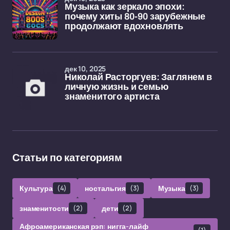
Музыка как зеркало эпохи:
почему хиты 80-90 зарубежные
продолжают вдохновлять
дек 10, 2025
Николай Расторгуев: Заглянем в
личную жизнь и семью
знаменитого артиста
Статьи по категориям
Культура
(4)
ностальгия
(3)
Музыка
(3)
знаменитости
(2)
дети
(2)
Афроамериканская рэп: нигга-лайф
(1)