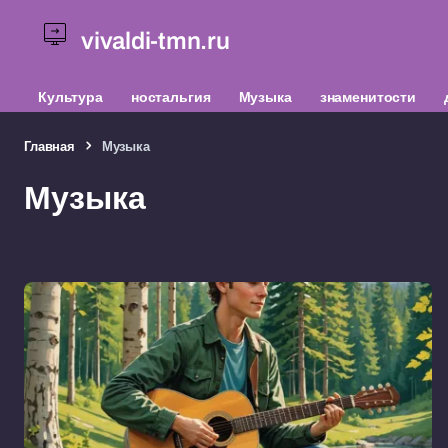
vivaldi-tmn.ru
Культура
ностальгия
Музыка
знаменитости
Главная
Музыка
Музыка