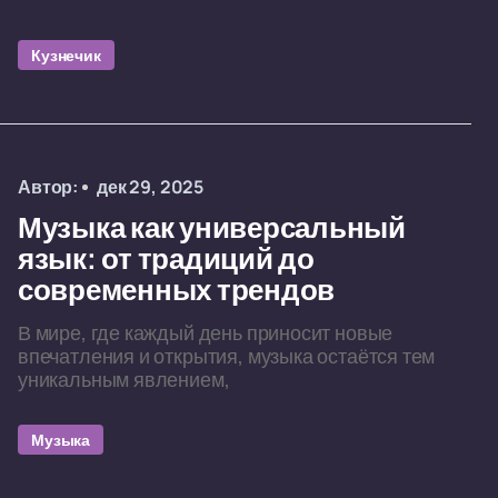
Кузнечик
Автор:
дек 29, 2025
Музыка как универсальный
язык: от традиций до
современных трендов
В мире, где каждый день приносит новые
впечатления и открытия, музыка остаётся тем
уникальным явлением,
Музыка