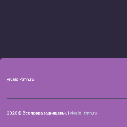
vivaldi-tmn.ru
2026 © Все права защищены. |
vivaldi-tmn.ru