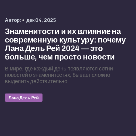
Автор:
дек 04, 2025
Знаменитости и их влияние на
современную культуру: почему
Лана Дель Рей 2024 — это
больше, чем просто новости
В мире, где каждый день появляются сотни
новостей о знаменитостях, бывает сложно
выделить действительно
Лана Дель Рей