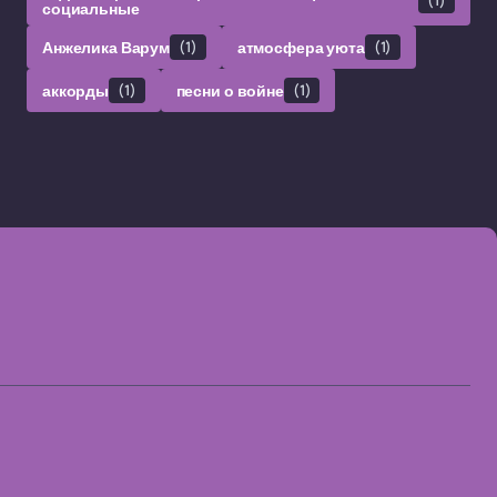
социальные
Анжелика Варум
(1)
атмосфера уюта
(1)
аккорды
(1)
песни о войне
(1)