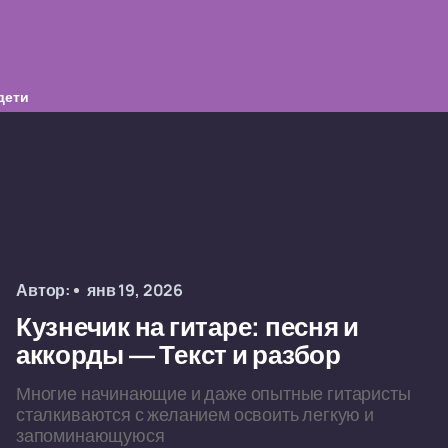
дети
Автор:
янв 19, 2026
Кузнечик на гитаре: песня и
аккорды — Текст и разбор
Многие начинающие и даже опытные гитаристы
сталкиваются с желанием освоить легкую и
запоминающуюся