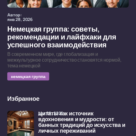
Автор:
янв 28, 2026
Немецкая группа: советы,
рекомендации и лайфхаки для
успешного взаимодействия
В современном мире, где глобализация и
межкультурное сотрудничество становятся нормой,
тема немецкой
немецкая группа
Избранное
дек 29, 2025
Цитаты как источник
вдохновения и мудрости: от
банных традиций до искусства и
личных переживаний