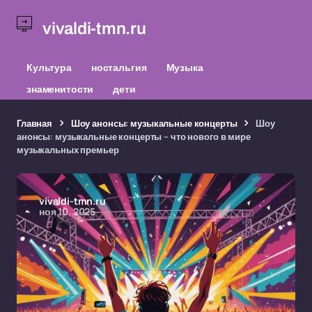
vivaldi-tmn.ru
Культура
ностальгия
Музыка
знаменитости
дети
Главная
Шоу анонсы: музыкальные концерты
Шоу
анонсы: музыкальные концерты – что нового в мире
музыкальных премьер
vivaldi-tmn.ru
ноя 10, 2025