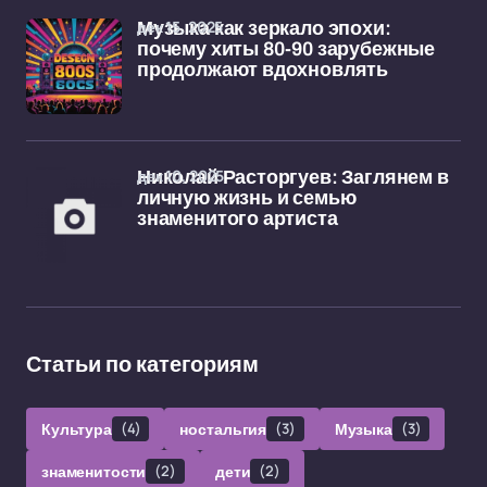
дек 15, 2025
Музыка как зеркало эпохи:
почему хиты 80-90 зарубежные
продолжают вдохновлять
дек 10, 2025
Николай Расторгуев: Заглянем в
личную жизнь и семью
знаменитого артиста
Статьи по категориям
Культура
(4)
ностальгия
(3)
Музыка
(3)
знаменитости
(2)
дети
(2)