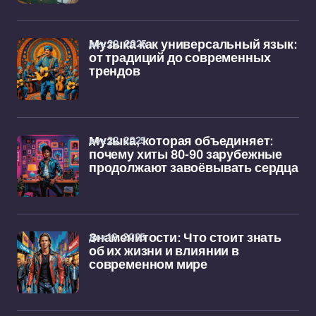
дек 29, 2025
Музыка как универсальный язык:
от традиций до современных
трендов
дек 22, 2025
Музыка, которая объединяет:
почему хиты 80-90 зарубежные
продолжают завоёвывать сердца
дек 19, 2025
Знаменитости: Что стоит знать
об их жизни и влиянии в
современном мире