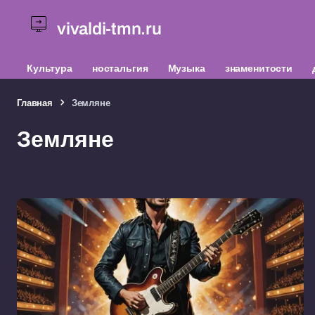
vivaldi-tmn.ru
Культура
ностальгия
Музыка
знаменитости
Главная
Земляне
Земляне