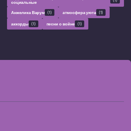
социальные
Анжелика Варум
(1)
атмосфера уюта
(1)
аккорды
(1)
песни о войне
(1)