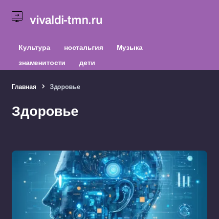
vivaldi-tmn.ru
Культура
ностальгия
Музыка
знаменитости
дети
Главная
Здоровье
Здоровье