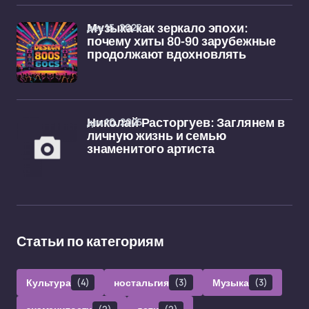
дек 15, 2025
Музыка как зеркало эпохи:
почему хиты 80-90 зарубежные
продолжают вдохновлять
дек 10, 2025
Николай Расторгуев: Заглянем в
личную жизнь и семью
знаменитого артиста
Статьи по категориям
Культура
(4)
ностальгия
(3)
Музыка
(3)