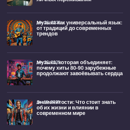
дек 29, 2025
Музыка как универсальный язык:
от традиций до современных
трендов
дек 22, 2025
Музыка, которая объединяет:
почему хиты 80-90 зарубежные
продолжают завоёвывать сердца
дек 19, 2025
Знаменитости: Что стоит знать
об их жизни и влиянии в
современном мире