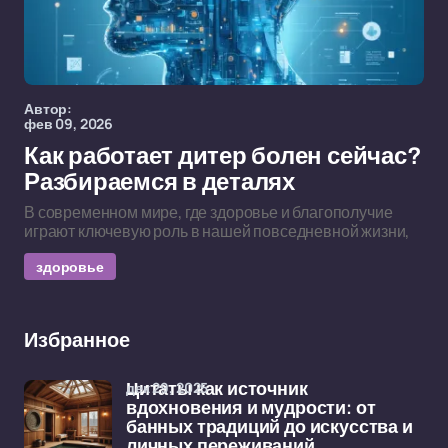
Автор:
фев 09, 2026
Как работает дитер болен сейчас?
Разбираемся в деталях
В современном мире, где здоровье и благополучие
играют ключевую роль в нашей повседневной жизни,
здоровье
Избранное
дек 29, 2025
Цитаты как источник
вдохновения и мудрости: от
банных традиций до искусства и
личных переживаний