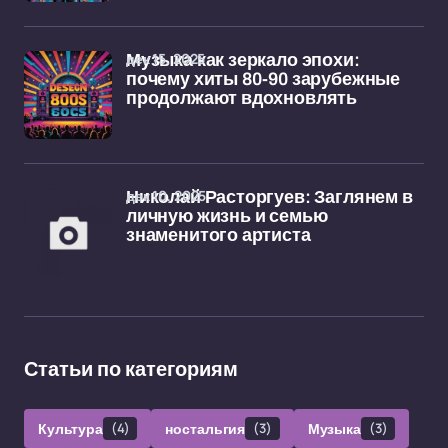
дек 15, 2025
Музыка как зеркало эпохи:
почему хиты 80-90 зарубежные
продолжают вдохновлять
дек 10, 2025
Николай Расторгуев: Заглянем в
личную жизнь и семью
знаменитого артиста
Статьи по категориям
Культура
(4)
ностальгия
(3)
Музыка
(3)