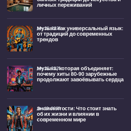
личных переживаний
дек 29, 2025
Музыка как универсальный язык:
от традиций до современных
трендов
дек 22, 2025
Музыка, которая объединяет:
почему хиты 80-90 зарубежные
продолжают завоёвывать сердца
дек 19, 2025
Знаменитости: Что стоит знать
об их жизни и влиянии в
современном мире