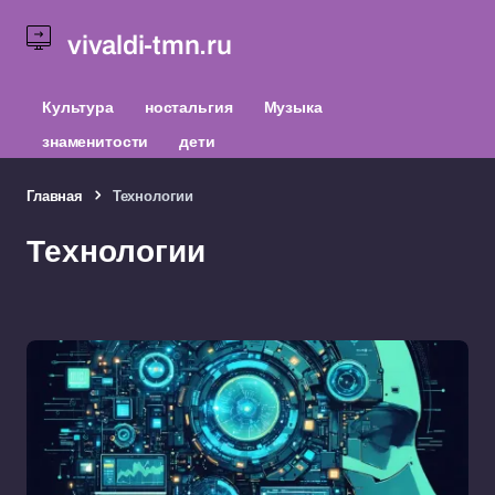
vivaldi-tmn.ru
Культура
ностальгия
Музыка
знаменитости
дети
Главная
Технологии
Технологии