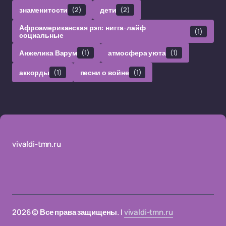
знаменитости
(2)
дети
(2)
Афроамериканская рэп: нигга-лайф
(1)
социальные
Анжелика Варум
(1)
атмосфера уюта
(1)
аккорды
(1)
песни о войне
(1)
vivaldi-tmn.ru
2026 © Все права защищены. |
vivaldi-tmn.ru