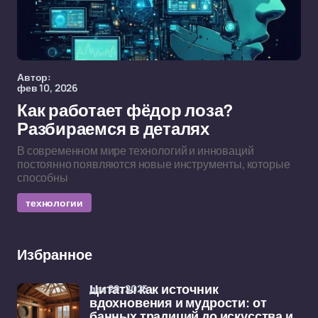
Автор:
фев 10, 2026
Как работает фёдор лоза?
Разбираемся в деталях
В современном мире технологий и инноваций
постоянно появляются новые инструменты, которые
способны
технологии
Избранное
дек 29, 2025
Цитаты как источник
вдохновения и мудрости: от
банных традиций до искусства и