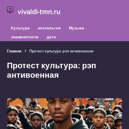
vivaldi-tmn.ru
Культура
ностальгия
Музыка
знаменитости
дети
Главная
Протест культура: рэп антивоенная
Протест культура: рэп
антивоенная