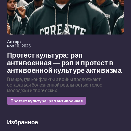
Автор:
ноя 10, 2025
Протест культура: рэп
антивоенная — рэп и протест в
антивоенной культуре активизма
В мире, где конфликты и войны продолжают
оставаться болезненной реальностью, голос
молодежи и творческих
Протест культура: рэп антивоенная
Избранное