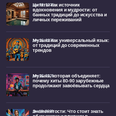
дек 29, 2025
Цитаты как источник
вдохновения и мудрости: от
банных традиций до искусства и
личных переживаний
дек 29, 2025
Музыка как универсальный язык:
от традиций до современных
трендов
дек 22, 2025
Музыка, которая объединяет:
почему хиты 80-90 зарубежные
продолжают завоёвывать сердца
дек 19, 2025
Знаменитости: Что стоит знать