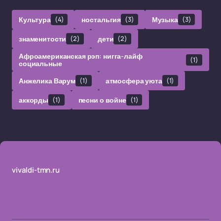
Культура
(4)
ностальгия
(3)
Музыка
(3)
знаменитости
(2)
дети
(2)
Афроамериканская рэп: нигга-лайф
(1)
социальные
Анжелика Варум
(1)
атмосфера уюта
(1)
аккорды
(1)
песни о войне
(1)
vivaldi-tmn.ru