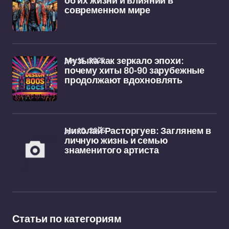
об их жизни и влиянии в
современном мире
дек 15, 2025
Музыка как зеркало эпохи:
почему хиты 80-90 зарубежные
продолжают вдохновлять
дек 10, 2025
Николай Расторгуев: Заглянем в
личную жизнь и семью
знаменитого артиста
Статьи по категориям