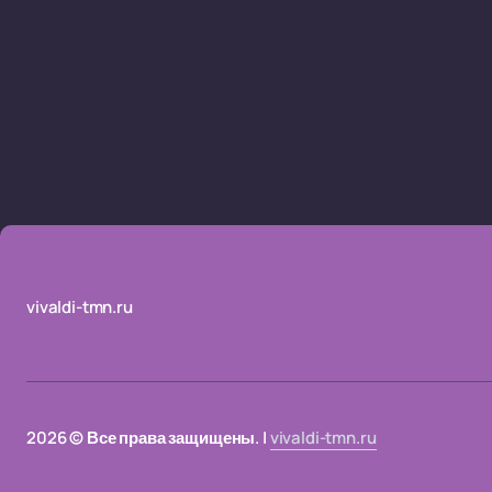
vivaldi-tmn.ru
2026 © Все права защищены. |
vivaldi-tmn.ru