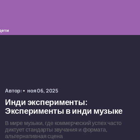
дети
Автор:
ноя 06, 2025
Инди эксперименты:
Эксперименты в инди музыке
В мире музыки, где коммерческий успех часто
диктует стандарты звучания и формата,
альтернативная сцена