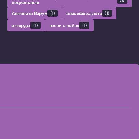
социальные
Анжелика Варум
(1)
атмосфера уюта
(1)
аккорды
(1)
песни о войне
(1)