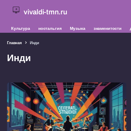
vivaldi-tmn.ru
Культура
ностальгия
Музыка
знаменитости
Главная
Инди
Инди