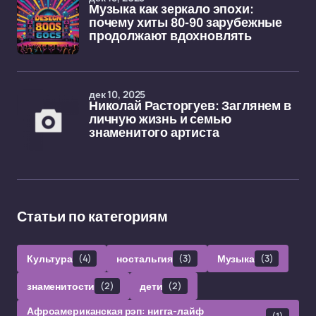
Музыка как зеркало эпохи:
почему хиты 80-90 зарубежные
продолжают вдохновлять
дек 10, 2025
Николай Расторгуев: Заглянем в
личную жизнь и семью
знаменитого артиста
Статьи по категориям
Культура
(4)
ностальгия
(3)
Музыка
(3)
знаменитости
(2)
дети
(2)
Афроамериканская рэп: нигга-лайф
(1)