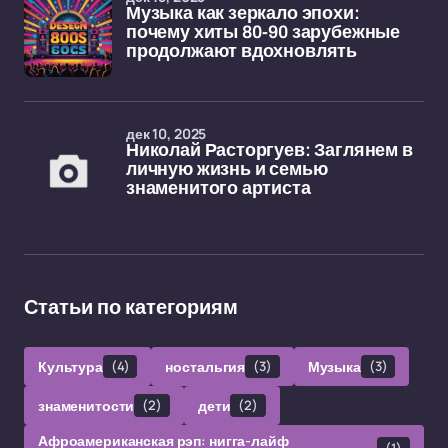
Музыка как зеркало эпохи:
почему хиты 80-90 зарубежные
продолжают вдохновлять
дек 10, 2025
Николай Расторгуев: Заглянем в
личную жизнь и семью
знаменитого артиста
Статьи по категориям
Культура
(4)
ностальгия
(3)
Музыка
(3)
знаменитости
(2)
дети
(2)
Афроамериканская рэп: нигга-лайф
(1)