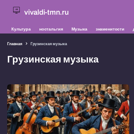
vivaldi-tmn.ru
Культура
ностальгия
Музыка
знаменитости
Главная
Грузинская музыка
Грузинская музыка