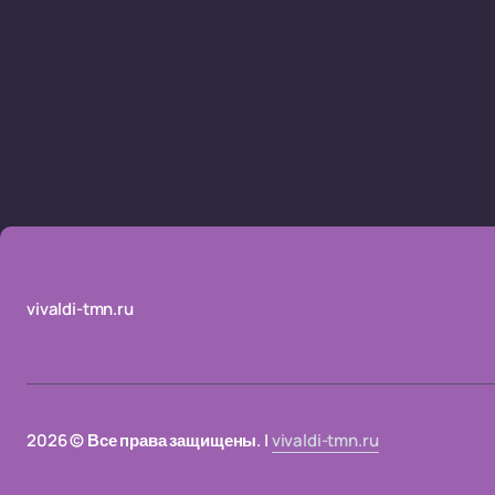
vivaldi-tmn.ru
2026 © Все права защищены. |
vivaldi-tmn.ru