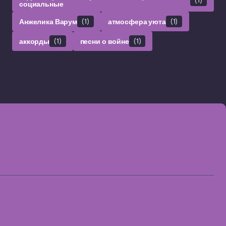
социальные
Анжелика Варум
(1)
атмосфера уюта
(1)
аккорды
(1)
песни о войне
(1)