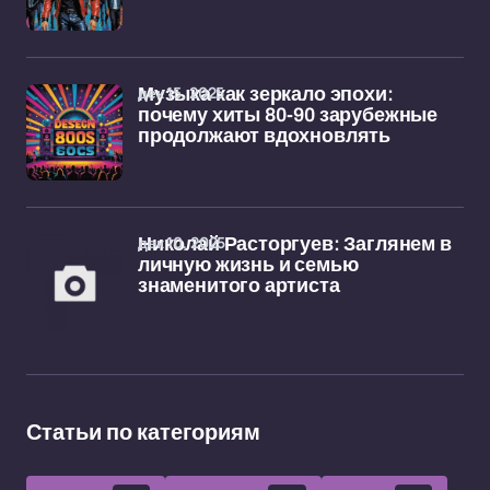
дек 15, 2025
Музыка как зеркало эпохи:
почему хиты 80-90 зарубежные
продолжают вдохновлять
дек 10, 2025
Николай Расторгуев: Заглянем в
личную жизнь и семью
знаменитого артиста
Статьи по категориям