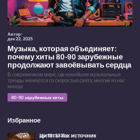
Автор:
дек 22, 2025
Музыка, которая объединяет:
почему хиты 80-90 зарубежные
продолжают завоёвывать сердца
В современном мире, где новейшие музыкальные
тренды меняются со скоростью света, многие из нас
иногда
80-90 зарубежные хиты
Избранное
дек 29, 2025
Цитаты как источник