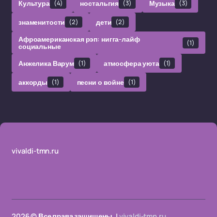
Культура
(4)
ностальгия
(3)
Музыка
(3)
знаменитости
(2)
дети
(2)
Афроамериканская рэп: нигга-лайф
(1)
социальные
Анжелика Варум
(1)
атмосфера уюта
(1)
аккорды
(1)
песни о войне
(1)
vivaldi-tmn.ru
2026 © Все права защищены. |
vivaldi-tmn.ru