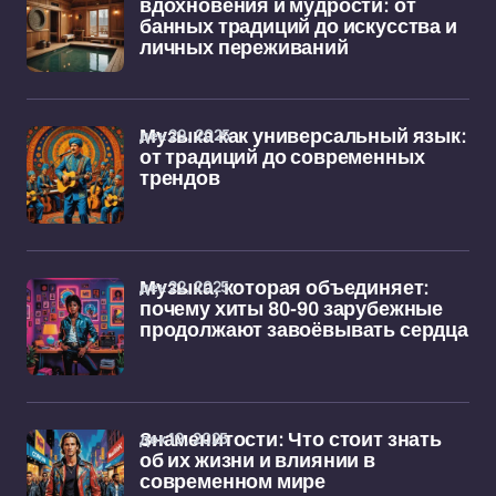
вдохновения и мудрости: от
банных традиций до искусства и
личных переживаний
дек 29, 2025
Музыка как универсальный язык:
от традиций до современных
трендов
дек 22, 2025
Музыка, которая объединяет:
почему хиты 80-90 зарубежные
продолжают завоёвывать сердца
дек 19, 2025
Знаменитости: Что стоит знать
об их жизни и влиянии в
современном мире