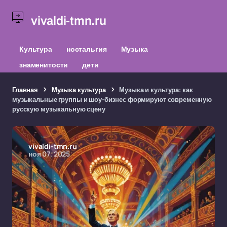
vivaldi-tmn.ru
Культура
ностальгия
Музыка
знаменитости
дети
Главная
Музыка культура
Музыка и культура: как
музыкальные группы и шоу-бизнес формируют современную
русскую музыкальную сцену
vivaldi-tmn.ru
ноя 07, 2025