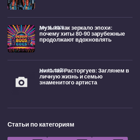
дек 15, 2025
Музыка как зеркало эпохи:
почему хиты 80-90 зарубежные
продолжают вдохновлять
дек 10, 2025
Николай Расторгуев: Заглянем в
личную жизнь и семью
знаменитого артиста
Статьи по категориям