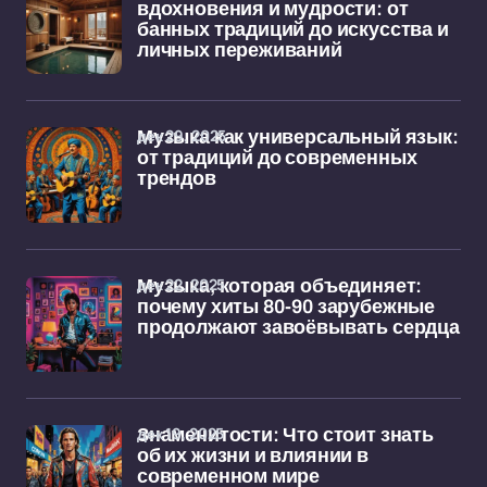
вдохновения и мудрости: от
банных традиций до искусства и
личных переживаний
дек 29, 2025
Музыка как универсальный язык:
от традиций до современных
трендов
дек 22, 2025
Музыка, которая объединяет:
почему хиты 80-90 зарубежные
продолжают завоёвывать сердца
дек 19, 2025
Знаменитости: Что стоит знать
об их жизни и влиянии в
современном мире