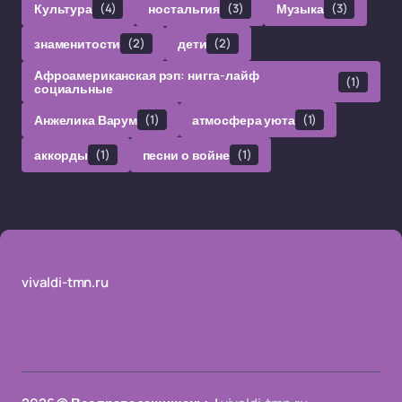
Культура
(4)
ностальгия
(3)
Музыка
(3)
знаменитости
(2)
дети
(2)
Афроамериканская рэп: нигга-лайф
(1)
социальные
Анжелика Варум
(1)
атмосфера уюта
(1)
аккорды
(1)
песни о войне
(1)
vivaldi-tmn.ru