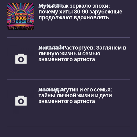
дек 15, 2025
Музыка как зеркало эпохи:
почему хиты 80-90 зарубежные
продолжают вдохновлять
дек 10, 2025
Николай Расторгуев: Заглянем в
личную жизнь и семью
знаменитого артиста
дек 08, 2025
Леонид Агутин и его семья:
тайны личной жизни и дети
знаменитого артиста