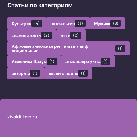
Статьи по категориям
Культура
(4)
ностальгия
(3)
Музыка
(3)
знаменитости
(2)
дети
(2)
Афроамериканская рэп: нигга-лайф
(1)
социальные
Анжелика Варум
(1)
атмосфера уюта
(1)
аккорды
(1)
песни о войне
(1)
vivaldi-tmn.ru