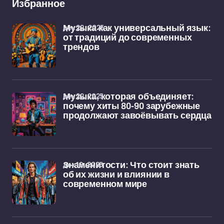
Избранное
дек 29, 2025
Музыка как универсальный язык:
от традиций до современных
трендов
дек 22, 2025
Музыка, которая объединяет:
почему хиты 80-90 зарубежные
продолжают завоёвывать сердца
дек 19, 2025
Знаменитости: Что стоит знать
об их жизни и влиянии в
современном мире