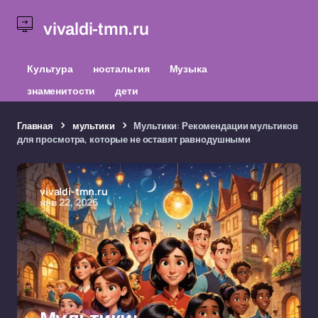
vivaldi-tmn.ru
Культура
ностальгия
Музыка
знаменитости
дети
Главная
мультики
Мультики: Рекомендации мультиков
для просмотра, которые не оставят равнодушными
vivaldi-tmn.ru
янв 22, 2026