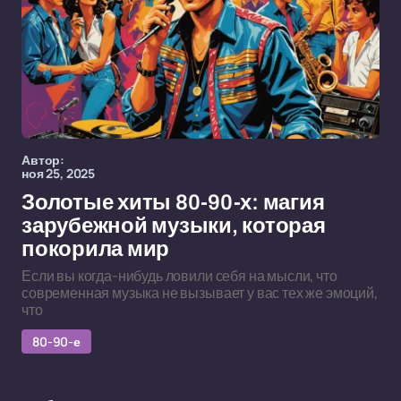
Автор:
ноя 25, 2025
Золотые хиты 80-90-х: магия
зарубежной музыки, которая
покорила мир
Если вы когда-нибудь ловили себя на мысли, что
современная музыка не вызывает у вас тех же эмоций,
что
80-90-е