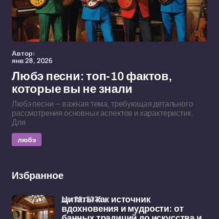
Автор:
янв 28, 2026
Любэ песни: топ-10 фактов,
которые вы не знали
Любэ песни — важная тема, требующая детального
рассмотрения основных аспектов и характеристик.
Для
любэ
Избранное
дек 29, 2025
Цитаты как источник
вдохновения и мудрости: от
банных традиций до искусства и