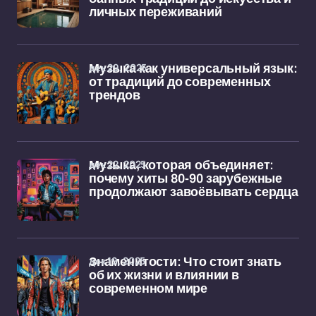
личных переживаний
дек 29, 2025
Музыка как универсальный язык:
от традиций до современных
трендов
дек 22, 2025
Музыка, которая объединяет:
почему хиты 80-90 зарубежные
продолжают завоёвывать сердца
дек 19, 2025
Знаменитости: Что стоит знать
об их жизни и влиянии в
современном мире