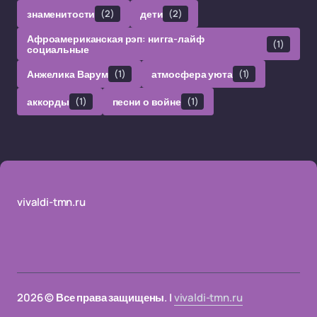
знаменитости
(2)
дети
(2)
Афроамериканская рэп: нигга-лайф
(1)
социальные
Анжелика Варум
(1)
атмосфера уюта
(1)
аккорды
(1)
песни о войне
(1)
vivaldi-tmn.ru
2026 © Все права защищены. |
vivaldi-tmn.ru