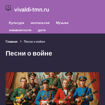
vivaldi-tmn.ru
Культура
ностальгия
Музыка
знаменитости
дети
Главная
Песни о войне
Песни о войне