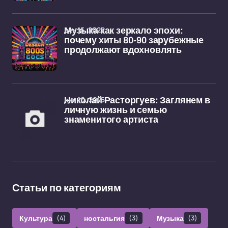
дек 15, 2025
Музыка как зеркало эпохи:
почему хиты 80-90 зарубежные
продолжают вдохновлять
дек 10, 2025
Николай Расторгуев: Заглянем в
личную жизнь и семью
знаменитого артиста
Статьи по категориям
Культура
(4)
ностальгия
(3)
Музыка
(3)