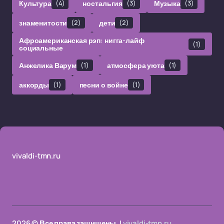
Культура
(4)
ностальгия
(3)
Музыка
(3)
знаменитости
(2)
дети
(2)
Афроамериканская рэп: нигга-лайф
(1)
социальные
Анжелика Варум
(1)
атмосфера уюта
(1)
аккорды
(1)
песни о войне
(1)
vivaldi-tmn.ru
2026 © Все права защищены. |
vivaldi-tmn.ru