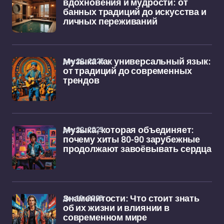
вдохновения и мудрости: от
банных традиций до искусства и
личных переживаний
дек 29, 2025
Музыка как универсальный язык:
от традиций до современных
трендов
дек 22, 2025
Музыка, которая объединяет:
почему хиты 80-90 зарубежные
продолжают завоёвывать сердца
дек 19, 2025
Знаменитости: Что стоит знать
об их жизни и влиянии в
современном мире