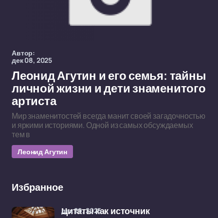
Автор:
дек 08, 2025
Леонид Агутин и его семья: тайны
личной жизни и дети знаменитого
артиста
Мир знаменитостей всегда манит своей загадочностью
и яркими историями. Одной из самых обсуждаемых
тем в
Леонид Агутин
Избранное
дек 29, 2025
Цитаты как источник