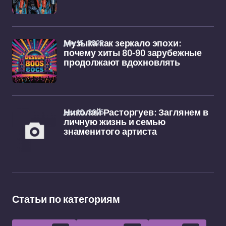
дек 15, 2025
Музыка как зеркало эпохи:
почему хиты 80-90 зарубежные
продолжают вдохновлять
дек 10, 2025
Николай Расторгуев: Заглянем в
личную жизнь и семью
знаменитого артиста
Статьи по категориям