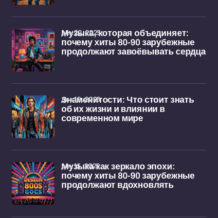
дек 22, 2025
Музыка, которая объединяет:
почему хиты 80-90 зарубежные
продолжают завоёвывать сердца
дек 19, 2025
Знаменитости: Что стоит знать
об их жизни и влиянии в
современном мире
дек 15, 2025
Музыка как зеркало эпохи:
почему хиты 80-90 зарубежные
продолжают вдохновлять