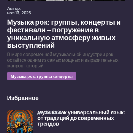
Автор:
ноя 13, 2025
Музыка рок: группы, концерты и
фестивали – погружение в
уникальную атмосферу живых
выступлений
В мире современной музыкальной индустрии рок
остаётся одним из самых мощных и выразительных
жанров, который
Музыка рок: группы концерты
Избранное
дек 29, 2025
Музыка как универсальный язык:
от традиций до современных
трендов