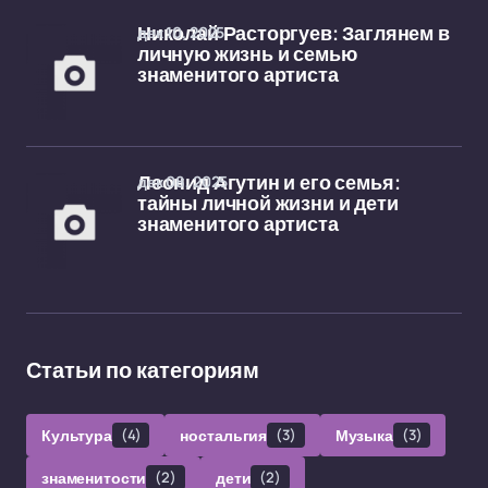
дек 10, 2025
Николай Расторгуев: Заглянем в
личную жизнь и семью
знаменитого артиста
дек 08, 2025
Леонид Агутин и его семья:
тайны личной жизни и дети
знаменитого артиста
Статьи по категориям
Культура
(4)
ностальгия
(3)
Музыка
(3)
знаменитости
(2)
дети
(2)