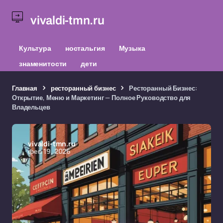
vivaldi-tmn.ru
Культура
ностальгия
Музыка
знаменитости
дети
Главная
ресторанный бизнес
Ресторанный Бизнес:
Открытие, Меню и Маркетинг — Полное Руководство для
Владельцев
vivaldi-tmn.ru
фев 19, 2026